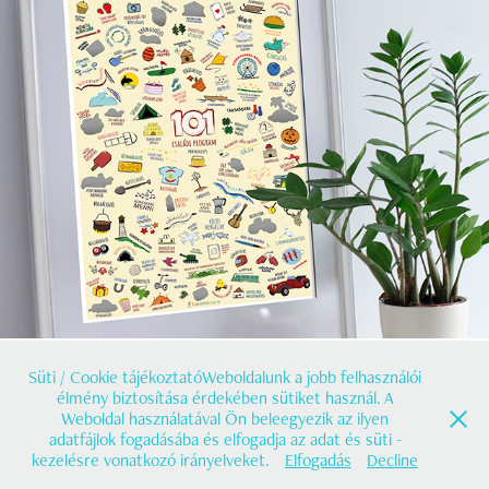
Kaparós plakát
2020
Süti / Cookie tájékoztatóWeboldalunk a jobb felhasználói
élmény biztosítása érdekében sütiket használ. A
Weboldal használatával Ön beleegyezik az ilyen
adatfájlok fogadásába és elfogadja az adat és süti -
@2019 Őri Zsolt e.v. | info@grafitree.hu | +36 20/425 9822
kezelésre vonatkozó irányelveket.
Elfogadás
Decline