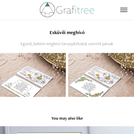
Esküvői meghívó
Egyedi, bohém meghívó társasjátékokat szerető párnak
You may also like