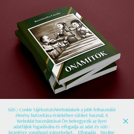
Könyvborító és illusztrációk
2020
Süti / Cookie tájékoztatóWeboldalunk a jobb felhasználói
élmény biztosítása érdekében sütiket használ. A
Weboldal használatával Ön beleegyezik az ilyen
adatfájlok fogadásába és elfogadja az adat és süti -
@2019 Őri Zsolt e.v. | info@grafitree.hu | +36 20/425 9822
kezelésre vonatkozó irányelveket.
Elfogadás
Decline