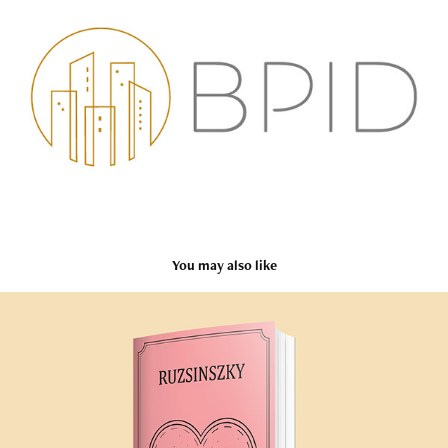
You may also like
Zsebkönyv borító