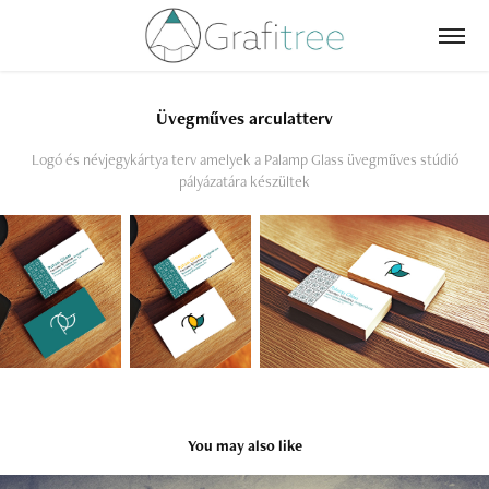
Üvegműves arculatterv
Logó és névjegykártya terv amelyek a Palamp Glass üvegműves stúdió
pályázatára készültek
You may also like