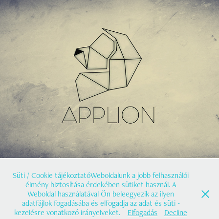
Applion logó
2020
Süti / Cookie tájékoztatóWeboldalunk a jobb felhasználói
élmény biztosítása érdekében sütiket használ. A
Weboldal használatával Ön beleegyezik az ilyen
adatfájlok fogadásába és elfogadja az adat és süti -
kezelésre vonatkozó irányelveket.
Elfogadás
Decline
@2019 Őri Zsolt e.v. | info@grafitree.hu | +36 20/425 9822