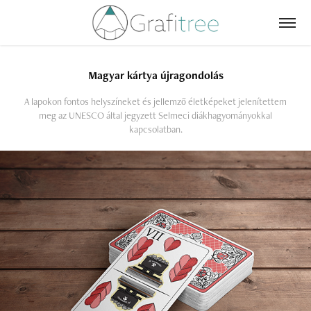
Magyar kártya újragondolás
A lapokon fontos helyszíneket és jellemző életképeket jelenítettem
meg az UNESCO által jegyzett Selmeci diákhagyományokkal
kapcsolatban.