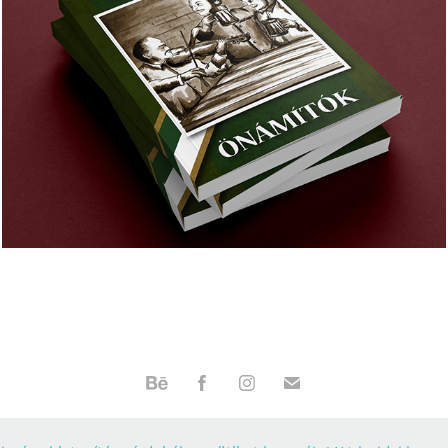
Könyvborító és illusztrációk
2020
@2019 Őri Zsolt e.v. | info@grafitree.hu | +36 20/425 9822