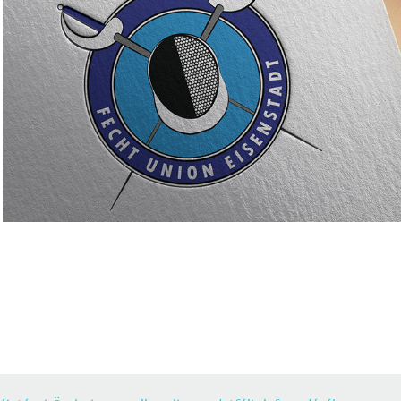
Vívóegyesület logó
2020