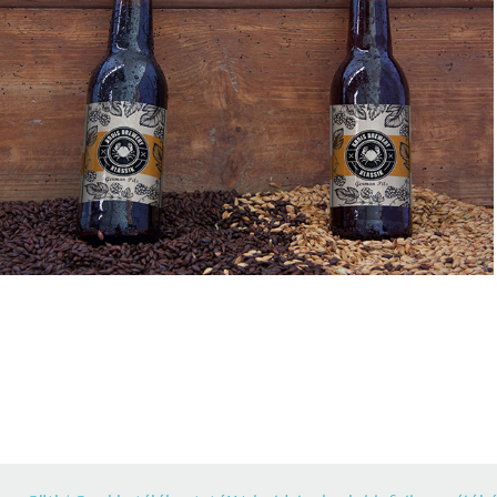
Kézműves sör címke
2020