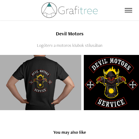
Devil Motors
Logóterv a motoros klubok stílusában
You may also like